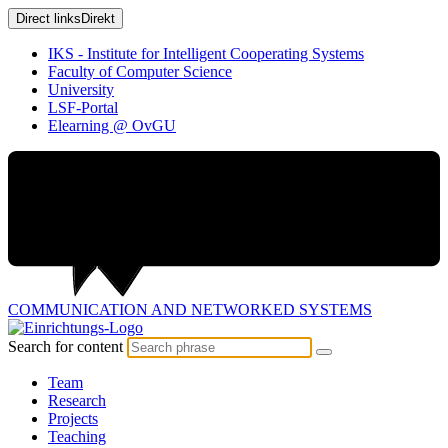
Direct links
Direkt
IKS - Institute for Intelligent Cooperating Systems
Faculty of Computer Science
University
LSF-Portal
Elearning @ OvGU
COMMUNICATION AND
NETWORKED SYSTEMS
Search for content
Team
Research
Projects
Teaching