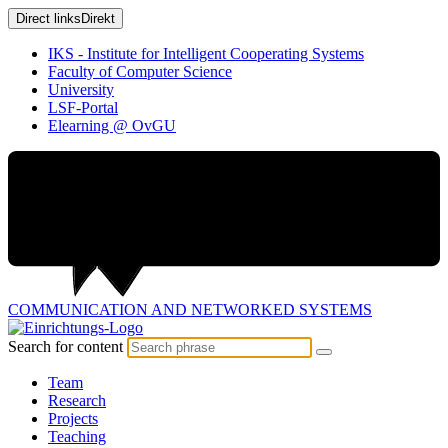
Direct links
Direkt
IKS - Institute for Intelligent Cooperating Systems
Faculty of Computer Science
University
LSF-Portal
Elearning @ OvGU
COMMUNICATION AND
NETWORKED SYSTEMS
Search for content
Team
Research
Projects
Teaching